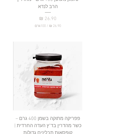
הרב לנדא
מחיר
/
100גרם
2
6
.
9
0
₪
ל
-
1
0
0
ג
ר
ם
פפריקה מתוקה בשמן 400 גרם –
כשר מהדרין בד"ץ העדה החרדית |
בד"ץ 
קופסאות תבלינים גדולות
תב