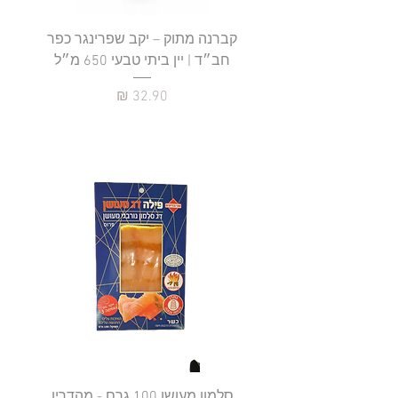
קברנה מתוק – יקב שפרינגר כפר
חב״ד | יין ביתי טבעי 650 מ״ל
כ
מחיר
סלמון מעושן 100 גרם - מהדרין
פילה