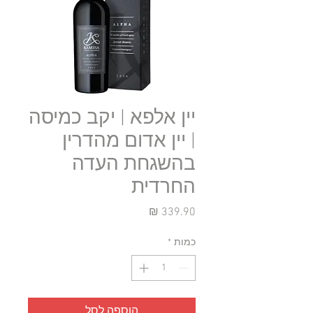
יין אלפא | יקב כמיסה
| יין אדום מהדרין
בהשגחת העדה
החרדית
מחיר
כמות
*
הוספה לסל