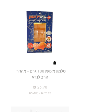
סלמון מעושן 100 גרם - מהדרין
פילה
הרב לנדא
מחיר
/
100גרם
2
6
.