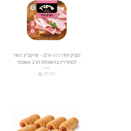
נקניק הודו 400 גרם – שייקביץ, כשר
למהדרין בהשגחת הרב אשכנזי
כשר
מחיר