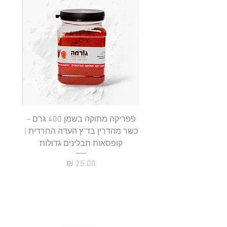
9
0
₪
ל
-
1
0
0
ג
ר
ם
פפריקה מתוקה בשמן 400 גרם –
כשר מהדרין בד"ץ העדה החרדית |
בד"ץ 
קופסאות תבלינים גדולות
תב
מחיר