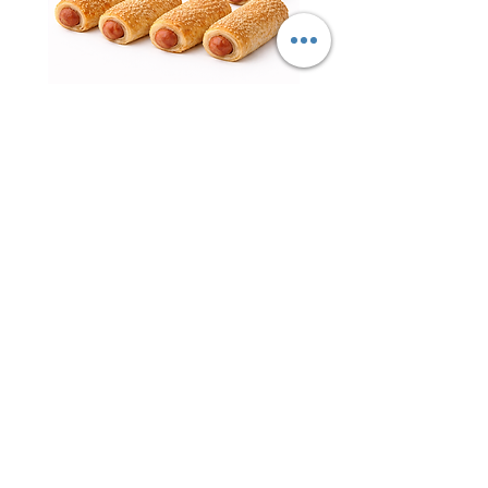
נקניקיות פרווה עטופות – ציפור
השרון | עדה חרדית כשר למהדרין
חטיף 
מחיר
ליובאוויטש אקספרס – הבית לבשר
ליובאוויטש, עופות, דגים ומוצרי מהדרין
איכותיים!
ברוכים הבאים ליובאוויטש
אקספרס
– אתר
הבשר, העופות והדגים של קהילת חב"ד והציבור
שומר הכשרות המחפש איכות אמיתית, טריות
גבוהה, שירות מקצועי וכשרות מהודרת ללא
פשרות.
ליובאוויטש אקספרס הוקמה מתוך מטרה
להביא לציבור הרחב בשר ליובאוויטש איכותי,
עופות טריים, דגים מובחרים, מוצרים קפואים,