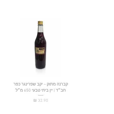
קברנה מתוק – יקב שפרינגר כפר
חב״ד | יין ביתי טבעי 650 מ״ל
כ
מחיר