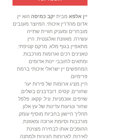
יין אלפא
מבית
יקב כמיסה
הוא יין
אדום מהדרין איכותי, המיוצר מענבים
מובחרים ומעניק חוויית שתייה
עשירה, מאוזנת ואלגנטית. היין
מתאפיין בגוף מלא, מרקם קטיפתי,
טאנינים רכים וארומות מורכבות,
ומתאים לחובבי יינות אדומים
המחפשים יין ישראלי איכותי ברמת
פרימיום.
היין מציג ארומות של פירות יער
שחורים, קסיס, דובדבנים בשלים,
שזיפים, אוכמניות, וניל, קקאו, פלפל
שחור ונגיעות עדינות של עץ אלון.
תהליך היישון בחביות מוסיף עומק,
מורכבות וסיומת ארוכה ומאוזנת,
ההופכים אותו לבחירה מצוינת
לאירוח, לארוחות חגיגיות ולמתנה