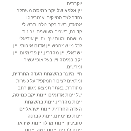
יוקרתית.
יין אלפא של יקב כמיסה
משתלב
נהדר לצד סטייקים, אנטריקוט,
אסאדו, בשר בקר, טלה, תבשילי
קדירה, בשרים מעושנים, גבינות
מיושנות ומנות שף. זהו יין אידיאלי
לכל מי שמחפש
יין אדום איכותי
,
יין
ישראלי
,
יין מהדרין
,
יין פרימיום
,
יין
יקב כמיסה
ויין בעל אופי עשיר
ומרשים.
היין מיוצר
בהשגחת העדה החרדית
,
ומתאים לציבור המקפיד על כשרות
מהודרת. באתר תמצאו מגוון רחב
של
יינות אדומים
,
יינות יקב כמיסה
,
יינות מהדרין
,
יינות בהשגחת
העדה החרדית
,
יינות ישראליים
,
יינות פרימיום
,
יינות קברנה
סוביניון
,
יינות מרלו
,
יינות שיראז
,
יינות לבנים
,
יינות רוזה
,
יינות