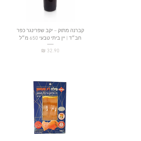
קברנה מתוק – יקב שפרינגר כפר
חב״ד | יין ביתי טבעי 650 מ״ל
כ
מחיר