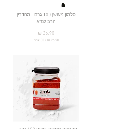
סלמון מעושן 100 גרם - מהדרין
פילה
הרב לנדא
מחיר
/
100גרם
2
6
.
9
0
₪
ל
-
1
0
0
ג
ר
ם