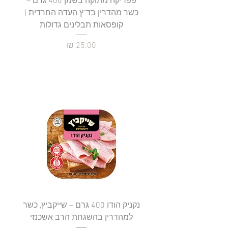
פפריקה מתוקה בשמן 400 גרם –
כשר מהדרין בד"ץ העדה החרדית |
בד"ץ 
קופסאות תבלינים גדולות
תב
מחיר
נקניק הודו 400 גרם – שייקביץ, כשר
למהדרין בהשגחת הרב אשכנזי
כשר