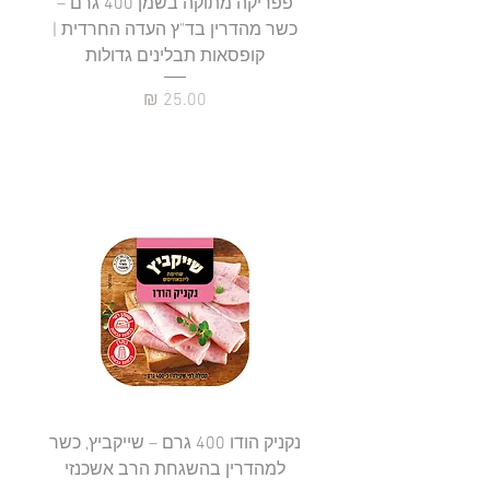
פפריקה מתוקה בשמן 400 גרם –
כשר מהדרין בד"ץ העדה החרדית |
בד"ץ 
קופסאות תבלינים גדולות
תב
מחיר
נקניק הודו 400 גרם – שייקביץ, כשר
למהדרין בהשגחת הרב אשכנזי
כשר