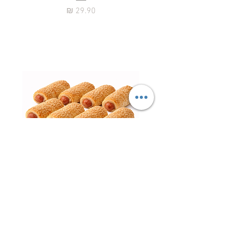
מחיר
נקניקיות פרווה עטופות – ציפור
השרון | עדה חרדית כשר למהדרין
חטיף 
מחיר