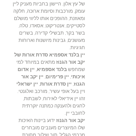
של עץ אלון. היישון בחביות מעניק ליין
עומק, מורכבות וסיומת ארוכה, חלקה
ומאוזנת, ההופכים אותו לליווי מושלם
לסטייקים, אנטריקוט, אסאדו, טלה,
בשר בקר, תבשילי קדירה, בשרים
מעושנים, גבינות מיושנות וארוחות
חגיגיות.
יין בלנד אספמיא סדרת אורות של
יקב אור הגנוז
מתאים במיוחד למי
שמחפש
בלנד אספמיא
,
יין אדום
איכותי
,
יין פרימיום
,
יין יקב אור
הגנוז
,
יין סדרת אורות
,
יין ישראלי
ויין בעל אופי עשיר, מורכב ואלגנטי.
זהו יין אידיאלי לאירוח, לשבתות,
לחגים ולהענקה כמתנה יוקרתית
לחובבי יין.
יקב אור הגנוז
ידוע ביינות האיכות
שלו המיוצרים מענבים מובחרים
מכרמי הגליל, תוך שילוב מסורת