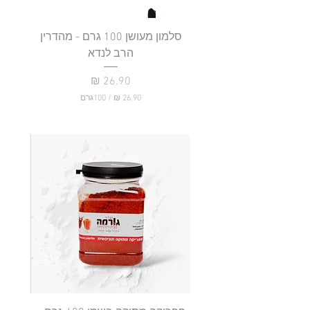
סלמון מעושן 100 גרם - מהדרין
פילה
הרב לנדא
מחיר
/
100גרם
2
6
.
9
0
₪
ל
-
1
0
0
ג
ר
ם