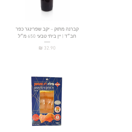
קברנה מתוק – יקב שפרינגר כפר
חב״ד | יין ביתי טבעי 650 מ״ל
כ
מחיר