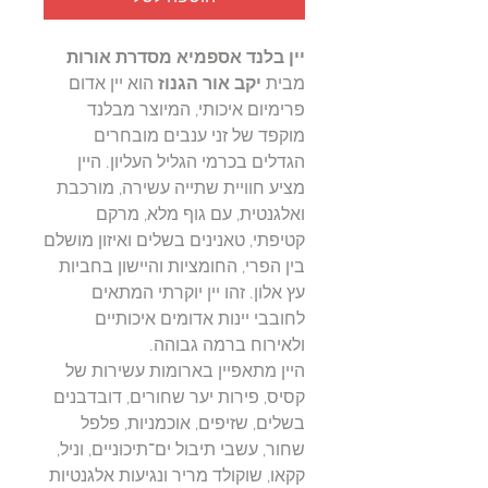
יין בלנד אספמיא מסדרת אורות
מבית
יקב אור הגנוז
הוא יין אדום
פרימיום איכותי, המיוצר מבלנד
מוקפד של זני ענבים מובחרים
הגדלים בכרמי הגליל העליון. היין
מציע חוויית שתייה עשירה, מורכבת
ואלגנטית, עם גוף מלא, מרקם
קטיפתי, טאנינים בשלים ואיזון מושלם
בין הפרי, החומציות והיישון בחביות
עץ אלון. זהו יין יוקרתי המתאים
לחובבי יינות אדומים איכותיים
ולאירוח ברמה גבוהה.
היין מתאפיין בארומות עשירות של
קסיס, פירות יער שחורים, דובדבנים
בשלים, שזיפים, אוכמניות, פלפל
שחור, עשבי תיבול ים־תיכוניים, וניל,
קקאו, שוקולד מריר ונגיעות אלגנטיות