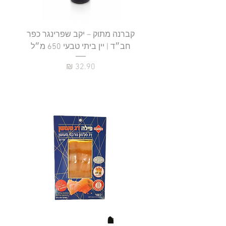
קברנה מתוק – יקב שפרינגר כפר
חב״ד | יין ביתי טבעי 650 מ״ל
כ
מחיר