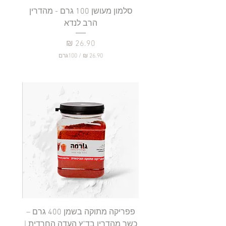
סלמון מעושן 100 גרם - מהדרין
פילה
הרב לנדא
מחיר
/
100גרם
2
6
.
9
0
₪
ל
-
1
0
0
ג
ר
ם
פפריקה מתוקה בשמן 400 גרם –
כשר מהדרין בד"ץ העדה החרדית |
בד"ץ 