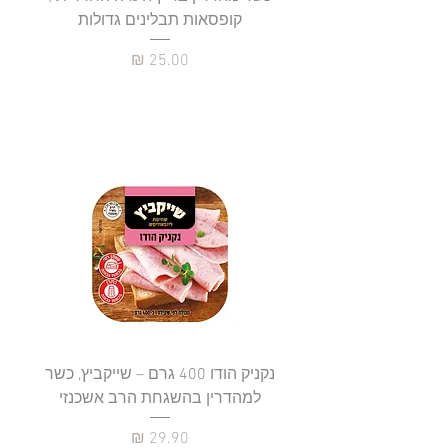
קופסאות תבלינים גדולות
תב
מחיר
נקניק הודו 400 גרם – שייקביץ, כשר
למהדרין בהשגחת הרב אשכנזי
כשר
מחיר