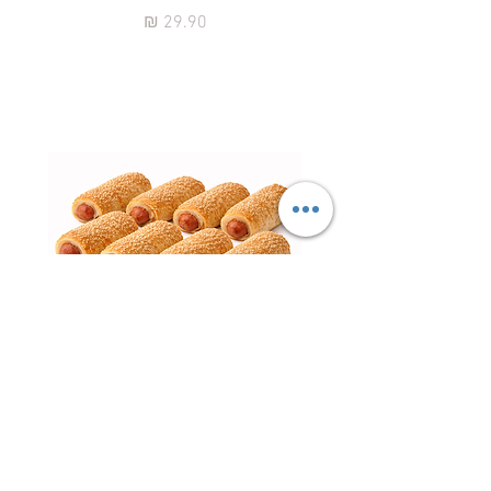
מחיר
נקניקיות פרווה עטופות – ציפור
השרון | עדה חרדית כשר למהדרין
חטיף 
מחיר