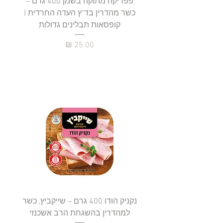
פפריקה מתוקה בשמן 400 גרם –
כשר מהדרין בד"ץ העדה החרדית |
בד"ץ 
קופסאות תבלינים גדולות
תב
מחיר
נקניק הודו 400 גרם – שייקביץ, כשר
למהדרין בהשגחת הרב אשכנזי
כשר