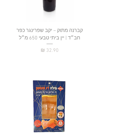
קברנה מתוק – יקב שפרינגר כפר
חב״ד | יין ביתי טבעי 650 מ״ל
כ
מחיר