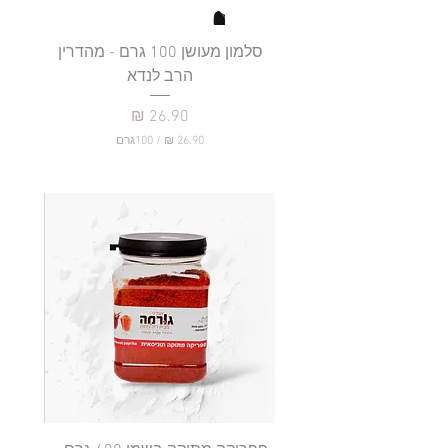
סלמון מעושן 100 גרם - מהדרין
פילה
הרב לנדא
מחיר
/
100גרם
2
6
.
9
0
₪
ל
-
1
0
0
ג
ר
ם