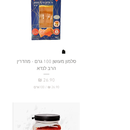
סלמון מעושן 100 גרם - מהדרין
פילה
הרב לנדא
מחיר
/
100גרם
2
6
.
9
0
₪