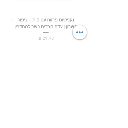
נקניקיות פרווה עטופות – ציפור
השרון | עדה חרדית כשר למהדרין
חטיף 
מחיר
ליובאוויטש אקספרס – הבית לבשר
ליובאוויטש, עופות, דגים ומוצרי מהדרין
איכותיים!
ברוכים הבאים ליובאוויטש
אקספרס
– אתר
הבשר, העופות והדגים של קהילת חב"ד והציבור
שומר הכשרות המחפש איכות אמיתית, טריות
גבוהה, שירות מקצועי וכשרות מהודרת ללא
פשרות.
ליובאוויטש אקספרס הוקמה מתוך מטרה
להביא לציבור הרחב בשר ליובאוויטש איכותי,
עופות טריים, דגים מובחרים, מוצרים קפואים,
מוצרי מעדניה, בשרים לעל האש, בשרים לשבת
וחג, וכל המוצרים הטובים ביותר בכשרות מהודרת
– עם משלוחים נוחים ומהירים עד הבית.
אצלנו