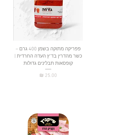
ל
-
1
0
0
ג
ר
ם
פפריקה מתוקה בשמן 400 גרם –
כשר מהדרין בד"ץ העדה החרדית |
בד"ץ 
קופסאות תבלינים גדולות
תב
מחיר