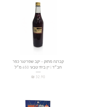
קברנה מתוק – יקב שפרינגר כפר
חב״ד | יין ביתי טבעי 650 מ״ל
כ
מחיר