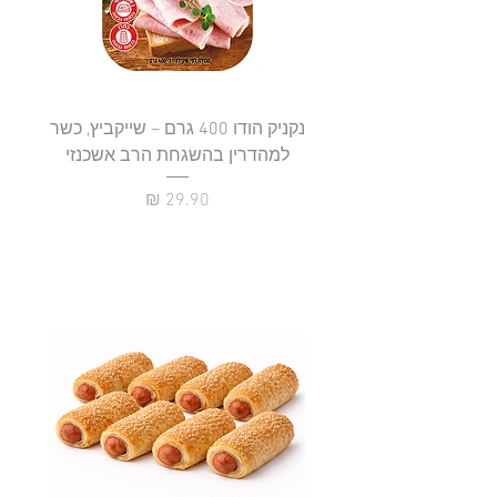
נקניק הודו 400 גרם – שייקביץ, כשר
למהדרין בהשגחת הרב אשכנזי
כשר
מחיר