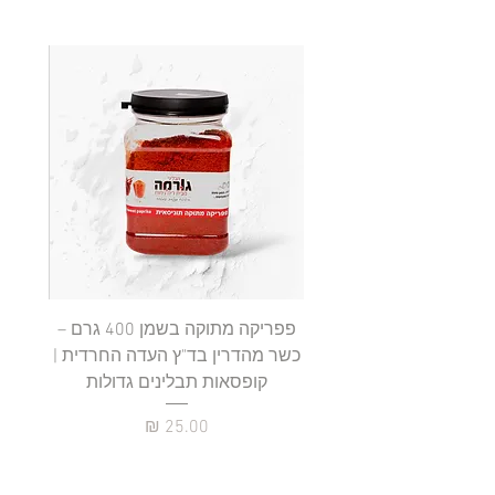
2
6
.
9
0
₪
ל
-
1
0
0
ג
ר
ם
פפריקה מתוקה בשמן 400 גרם –
כשר מהדרין בד"ץ העדה החרדית |
בד"ץ 
קופסאות תבלינים גדולות
תב
מחיר