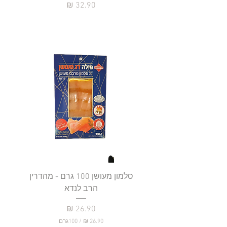
מחיר
סלמון מעושן 100 גרם - מהדרין
פילה
הרב לנדא
מחיר
/
100גרם