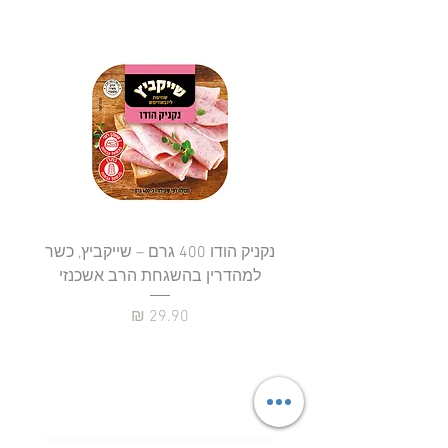
נקניק הודו 400 גרם – שייקביץ, כשר
למהדרין בהשגחת הרב אשכנזי
כשר
מחיר