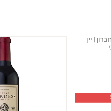
רון | יין