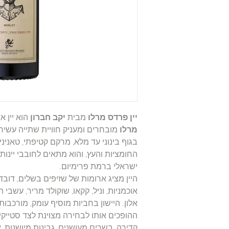
יין פרדס מרלו
מבית
יקב חברון
הוא יין א
מרלו
מובחרים ומעניק חוויית שתייה עשירה,
בגוף בינוני עד מלא, מרקם קטיפתי, טאנינים 
החומציות והעץ, והוא מתאים לחובבי יינות
ישראלי ברמת פרימיום.
היין מציג ארומות של שזיפים בשלים, דובדב
אוכמניות, וניל, קקאו, שוקולד מריר, עשבי ת
אלון. היישון בחביות מוסיף עומק, מורכבות
ההופכים אותו לבחירה מצוינת לצד סטייקים
קדירה, בשרים מעושנים, גבינות מיושנות, א