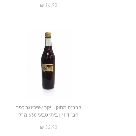
מחיר
קברנה מתוק – יקב שפרינגר כפר
חב״ד | יין ביתי טבעי 650 מ״ל
כ
מחיר