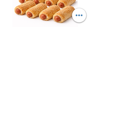
נקניקיות פרווה עטופות – ציפור
השרון | עדה חרדית כשר למהדרין
חטיף 
מחיר
ליובאוויטש אקספרס – הבית לבשר
ליובאוויטש, עופות, דגים ומוצרי מהדרין
איכותיים!
ברוכים הבאים ליובאוויטש
אקספרס
– אתר
הבשר, העופות והדגים של קהילת חב"ד והציבור
שומר הכשרות המחפש איכות אמיתית, טריות
גבוהה, שירות מקצועי וכשרות מהודרת ללא
פשרות.
ליובאוויטש אקספרס הוקמה מתוך מטרה