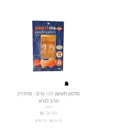
סלמון מעושן 100 גרם - מהדרין
פילה
הרב לנדא
מחיר
/
100גרם
2
6