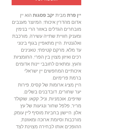
יין פרת
מבית
יקב פסגות
הוא יין
אדום מהדרין איכותי, המיוצר מענבים
מובחרים הגדלים באזור הרי בנימין
ומעניק חוויית שתייה עשירה, מורכבת
ואלגנטית. היין מתאפיין בגוף בינוני
עד מלא, מרקם קטיפתי, טאנינים
רכים ואיזון מצוין בין הפרי, החומציות
והעץ, ומתאים לחובבי יינות אדומים
איכותיים המחפשים יין ישראלי
ברמת פרימיום.
היין מציג ארומות של קסיס, פירות
יער שחורים, דובדבנים בשלים,
שזיפים, אוכמניות, וניל, קקאו, שוקולד
מריר, פלפל שחור ונגיעות של עץ
אלון. היישון בחביות מוסיף ליין עומק,
מורכבות וסיומת ארוכה ומאוזנת,
ההופכים אותו לבחירה מצוינת לצד