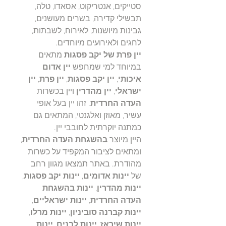
סטייקים, אנטריקוט, אסאדו, טלה,
תבשילי קדירה, בשרים מעושנים,
גבינות מיושנות, לאירוח, לשבתות,
לחגים ולאירועים מיוחדים.
יין פרת של יקב פסגות
מתאים
במיוחד למי שמחפש
יין אדום
איכותי
,
יין יקב פסגות
,
יין פרת
,
יין
ישראלי
,
יין מהדרין
ויין בכשרות
העדה החרדית
. זהו יין בעל אופי
עשיר, מאוזן ואלגנטי, המתאים גם
כמתנה יוקרתית לחובבי יין.
היין מיוצר
בהשגחת העדה החרדית
,
ומתאים לציבור המקפיד על כשרות
מהודרת. באתר תמצאו מגוון רחב
של
יינות אדומים
,
יינות יקב פסגות
,
יינות מהדרין
,
יינות בהשגחת
העדה החרדית
,
יינות ישראליים
,
יינות קברנה סוביניון
,
יינות מרלו
,
יינות שיראז
,
יינות לבנים
,
יינות