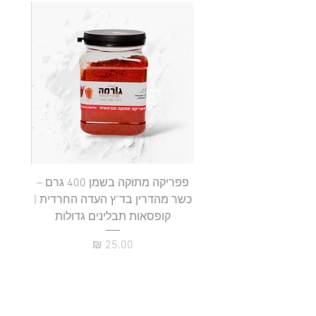
.
9
0
₪
ל
-
1
0
0
ג
ר
ם
פפריקה מתוקה בשמן 400 גרם –
כשר מהדרין בד"ץ העדה החרדית |
בד"ץ 
קופסאות תבלינים גדולות
תב
מחיר