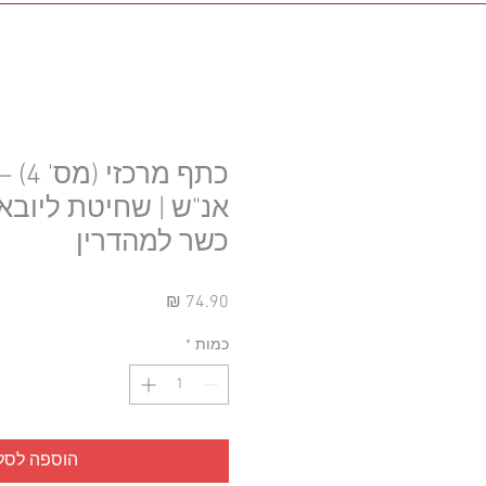
כתף מר
אנ"ש | שחיטת ליובא
כשר למהדרין
מחיר
כמות
*
הוספה לסל