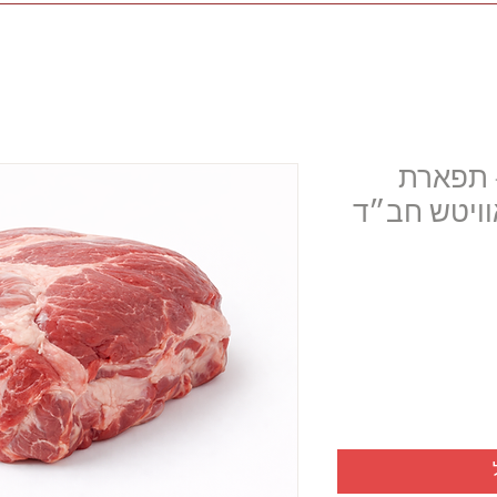
כזי (מס' 4) – תפארת
וויטש חב״ד