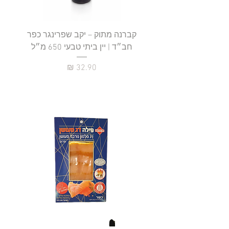
קברנה מתוק – יקב שפרינגר כפר
חב״ד | יין ביתי טבעי 650 מ״ל
כ
מחיר