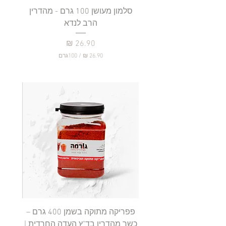
סלמון מעושן 100 גרם - מהדרין
פילה
הרב לנדא
מחיר
/
100גרם
2
6
.
9
0
₪
ל
-
1
0
0
ג
ר
ם
פפריקה מתוקה בשמן 400 גרם –
כשר מהדרין בד"ץ העדה החרדית |
בד"ץ 