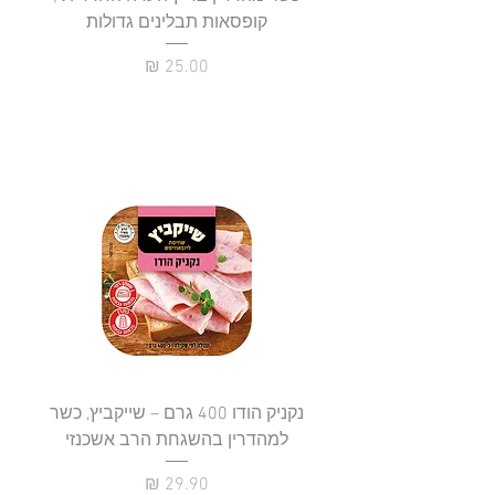
קופסאות תבלינים גדולות
תב
מחיר
נקניק הודו 400 גרם – שייקביץ, כשר
למהדרין בהשגחת הרב אשכנזי
כשר
מחיר