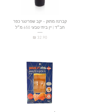
קברנה מתוק – יקב שפרינגר כפר
חב״ד | יין ביתי טבעי 650 מ״ל
כ
מחיר