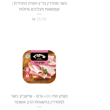
כשר מהדרין בד"ץ העדה החרדית |
בד"ץ 
קופסאות תבלינים גדולות
תב
מחיר
נקניק הודו 400 גרם – שייקביץ, כשר
למהדרין בהשגחת הרב אשכנזי
כשר