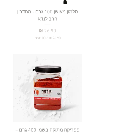
סלמון מעושן 100 גרם - מהדרין
פילה
הרב לנדא
מחיר
/
100גרם
2
6
.
9
0
₪
ל
-
1
0
0
ג
ר
ם
פפריקה מתוקה בשמן 400 גרם –