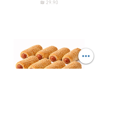
מחיר
נקניקיות פרווה עטופות – ציפור
השרון | עדה חרדית כשר למהדרין
חטיף 
מחיר