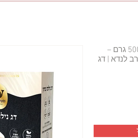
נסיכת הנילוס טחון 500 גרם –
ב לנדא | דג