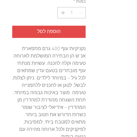
לכל
כמות
*
400
Grams
הוספה לסל
נקניקיות עוף 400 גרם מתפארת
אנ"ש הן הבחירה המושלמת לארוחה
טעימה וקלה להכנה. עשויות מנתחי
עוף מובחרים בטעם עדין שמתאים
לכל גיל – במיוחד לילדים. ניתן לצלות,
לבשל, לטגן או להכניס ללחמנייה
טעימה. מוצר באיכות גבוהה במיוחד,
תחת השגחה מהודרת למהדרין מן
המהדרין – אידיאלי לציבור שומר
כשרות הדורש את הטוב ביותר.
מתאים למטבח ביתי, למסיבות,
לפיקניקים ולכל ארוחה מהירה עם
נגיעה ביתית.