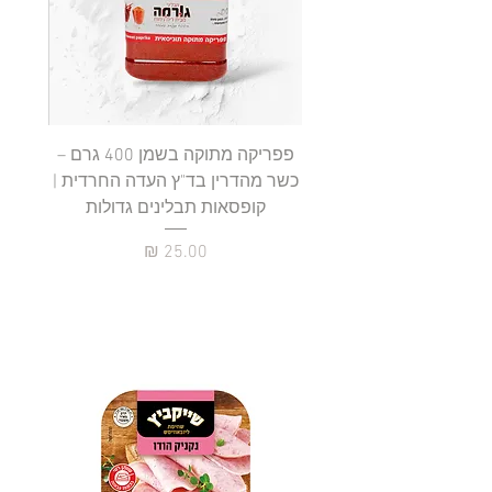
-
1
0
0
ג
ר
ם
פפריקה מתוקה בשמן 400 גרם –
כשר מהדרין בד"ץ העדה החרדית |
בד"ץ 
קופסאות תבלינים גדולות
תב
מחיר