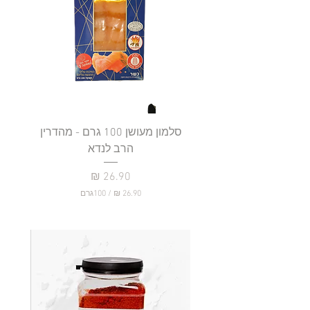
סלמון מעושן 100 גרם - מהדרין
פילה
הרב לנדא
מחיר
/
100גרם
2
6
.
9
0
₪
ל