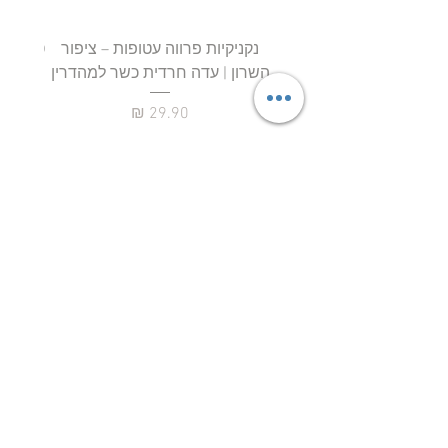
נקניקיות פרווה עטופות – ציפור
השרון | עדה חרדית כשר למהדרין
חטיף 
מחיר
ליובאוויטש אקספרס – הבית לבשר
ליובאוויטש, עופות, דגים ומוצרי מהדרין
איכותיים!
ברוכים הבאים ליובאוויטש
אקספרס
– אתר
הבשר, העופות והדגים של קהילת חב"ד והציבור
שומר הכשרות המחפש איכות אמיתית, טריות
גבוהה, שירות מקצועי וכשרות מהודרת ללא
פשרות.
ליובאוויטש אקספרס הוקמה מתוך מטרה
להביא לציבור הרחב בשר ליובאוויטש איכותי,
עופות טריים, דגים מובחרים, מוצרים קפואים,
מוצרי מעדניה, בשרים לעל האש, בשרים לשבת
וחג, וכל המוצרים הטובים ביותר בכשרות מהודרת
– עם משלוחים נוחים ומהירים עד הבית.
אצלנו
תמצאו מגוון עצום של בשר חלק למהדרין, בשר