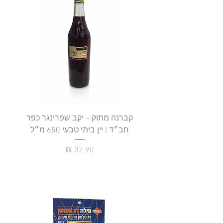
קברנה מתוק – יקב שפרינגר כפר
חב״ד | יין ביתי טבעי 650 מ״ל
כ
מחיר