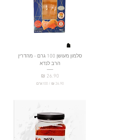
סלמון מעושן 100 גרם - מהדרין
פילה
הרב לנדא
מחיר
/
100גרם
2
6
.
9
0
₪
ל
-