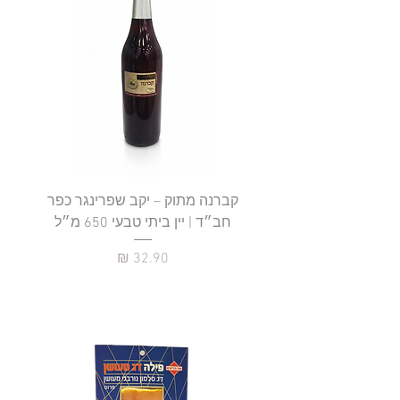
קברנה מתוק – יקב שפרינגר כפר
חב״ד | יין ביתי טבעי 650 מ״ל
כ
מחיר