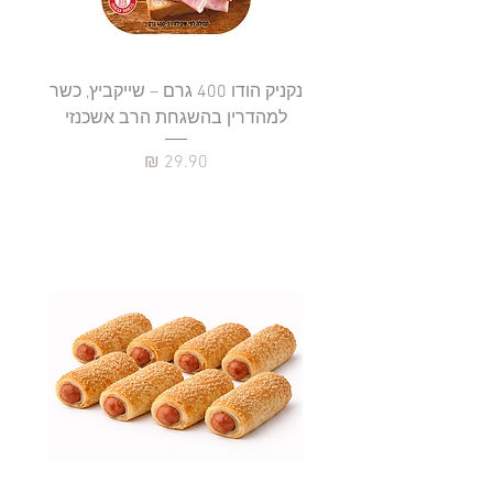
נקניק הודו 400 גרם – שייקביץ, כשר
למהדרין בהשגחת הרב אשכנזי
כשר
מחיר