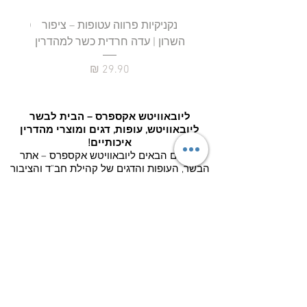
נקניקיות פרווה עטופות – ציפור
השרון | עדה חרדית כשר למהדרין
חטיף 
מחיר
ליובאוויטש אקספרס – הבית לבשר
ליובאוויטש, עופות, דגים ומוצרי מהדרין
איכותיים!
ברוכים הבאים ליובאוויטש
אקספרס
– אתר
הבשר, העופות והדגים של קהילת חב"ד והציבור
שומר הכשרות המחפש איכות אמיתית, טריות
גבוהה, שירות מקצועי וכשרות מהודרת ללא
פשרות.
ליובאוויטש אקספרס הוקמה מתוך מטרה
להביא לציבור הרחב בשר ליובאוויטש איכותי,
עופות טריים, דגים מובחרים, מוצרים קפואים,
מוצרי מעדניה, בשרים לעל האש, בשרים לשבת
וחג, וכל המוצרים הטובים ביותר בכשרות מהודרת
– עם משלוחים נוחים ומהירים עד הבית.
אצלנו
תמצאו מגוון עצום של בשר חלק למהדרין, בשר
בקר טרי, עופות בכשרות הרב לנדא, בשר שחיטת