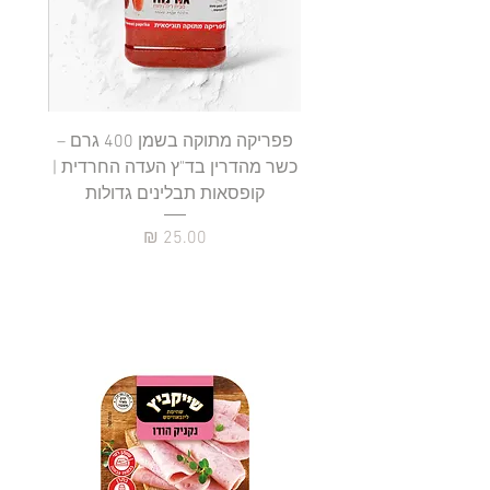
1
0
0
ג
ר
ם
פפריקה מתוקה בשמן 400 גרם –
כשר מהדרין בד"ץ העדה החרדית |
בד"ץ 
קופסאות תבלינים גדולות
תב
מחיר