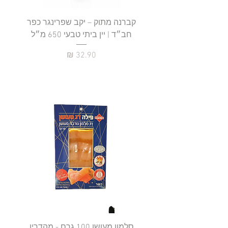
קברנה מתוק – יקב שפרינגר כפר
חב״ד | יין ביתי טבעי 650 מ״ל
כ
מחיר
סלמון מעושן 100 גרם - מהדרין
פילה