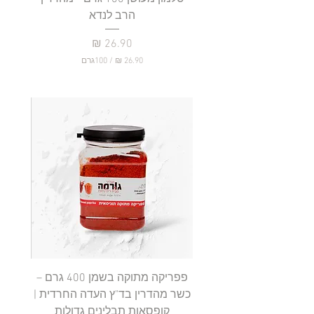
הרב לנדא
מחיר
/
100גרם
2
6
.
9
0
₪
ל
-
1
0
0
ג
ר
ם
פפריקה מתוקה בשמן 400 גרם –
כשר מהדרין בד"ץ העדה החרדית |
בד"ץ 
קופסאות תבלינים גדולות
תב