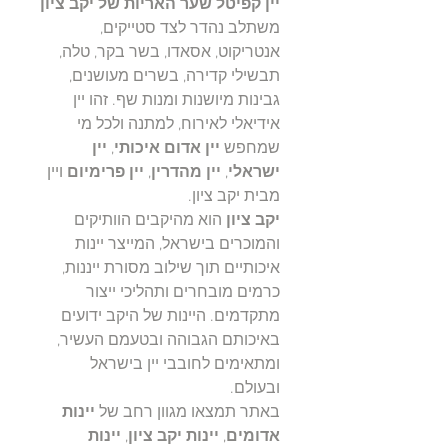
יין קפיטל שער האריות של יקב ציון
משתלב נהדר לצד סטייקים,
אנטריקוט, אסאדו, בשר בקר, טלה,
תבשילי קדירה, בשרים מעושנים,
גבינות מיושנות ומנות שף. זהו יין
אידיאלי לאירוח, למתנה ולכל מי
שמחפש
יין אדום איכותי
,
יין
ישראלי
,
יין מהדרין
,
יין פרימיום
ויין
מבית יקב ציון.
יקב ציון
הוא מהיקבים הוותיקים
והמוכרים בישראל, המייצר יינות
איכותיים תוך שילוב מסורת ייננות,
כרמים מובחרים ותהליכי ייצור
מתקדמים. היינות של היקב ידועים
באיכותם הגבוהה ובטעמם העשיר,
ומתאימים לחובבי יין בישראל
ובעולם.
באתר תמצאו מגוון רחב של
יינות
אדומים
,
יינות יקב ציון
,
יינות