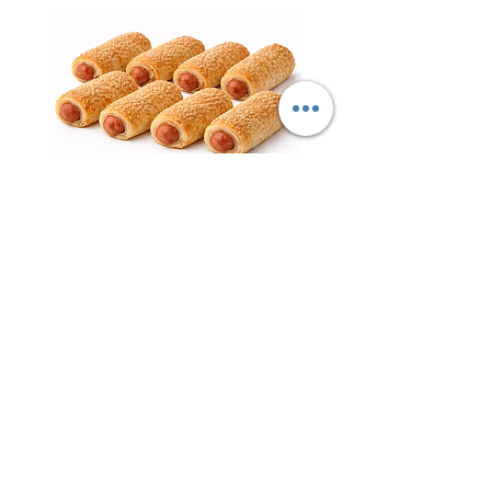
נקניקיות פרווה עטופות – ציפור
השרון | עדה חרדית כשר למהדרין
חטיף 
מחיר
ליובאוויטש אקספרס – הבית לבשר
ליובאוויטש, עופות, דגים ומוצרי מהדרין
איכותיים!
ברוכים הבאים ליובאוויטש
אקספרס
– אתר
הבשר, העופות והדגים של קהילת חב"ד והציבור