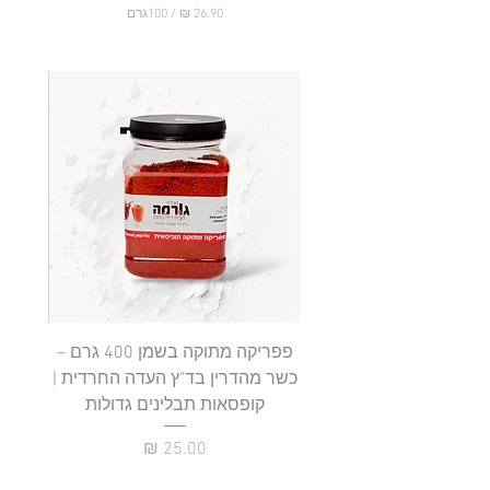
/
100גרם
2
6
.
9
0
₪
ל
-
1
0
0
ג
ר
ם
פפריקה מתוקה בשמן 400 גרם –
כשר מהדרין בד"ץ העדה החרדית |
בד"ץ 
קופסאות תבלינים גדולות
תב
מחיר