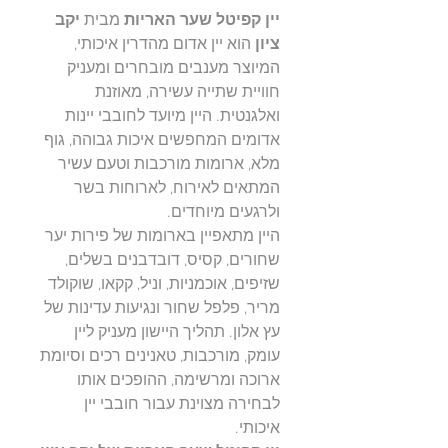
יין קפיטל שער האריות
מבית
יקב
ציון
הוא יין אדום מהדרין איכותי,
המיוצר מענבים מובחרים ומעניק
חוויית שתייה עשירה, מאוזנת
ואלגנטית. היין מיועד לחובבי יינות
אדומים המחפשים איכות גבוהה, גוף
מלא, ארומות מורכבות וטעם עשיר
המתאים לאירוח, לארוחות בשר
ולרגעים מיוחדים.
היין מתאפיין בארומות של פירות יער
שחורים, קסיס, דובדבנים בשלים,
שזיפים, אוכמניות, וניל, קקאו, שוקולד
מריר, פלפל שחור ונגיעות עדינות של
עץ אלון. תהליך היישון מעניק ליין
עומק, מורכבות, טאנינים רכים וסיומת
ארוכה ומרשימה, ההופכים אותו
לבחירה מצוינת עבור חובבי יין
איכותי.