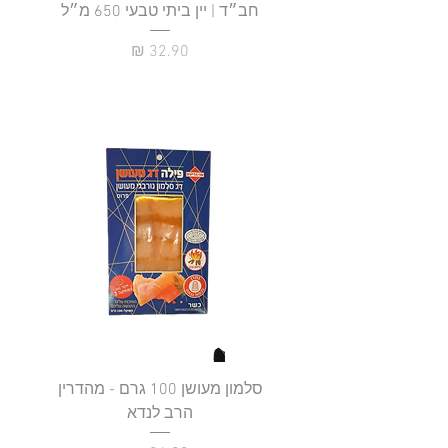
חב״ד | יין ביתי טבעי 650 מ״ל
כ
מחיר
סלמון מעושן 100 גרם - מהדרין
פילה
הרב לנדא