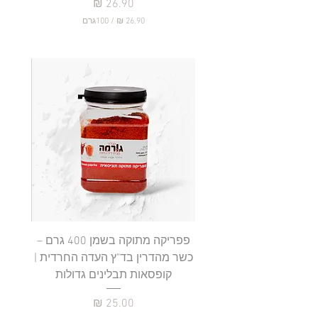
מחיר
/
100גרם
2
6
.
9
0
₪
ל
-
1
0
0
ג
ר
ם
פפריקה מתוקה בשמן 400 גרם –
כשר מהדרין בד"ץ העדה החרדית |
בד"ץ 
קופסאות תבלינים גדולות
תב
מחיר