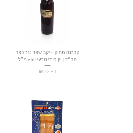
קברנה מתוק – יקב שפרינגר כפר
חב״ד | יין ביתי טבעי 650 מ״ל
כ
מחיר