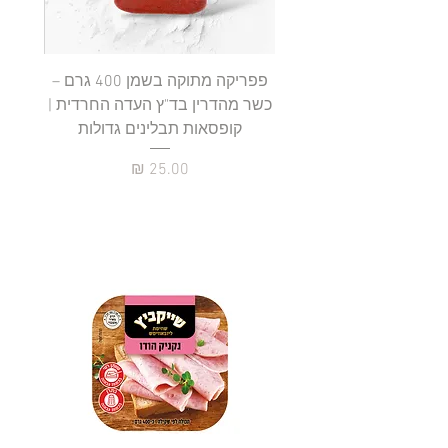
ג
ר
ם
פפריקה מתוקה בשמן 400 גרם –
כשר מהדרין בד"ץ העדה החרדית |
בד"ץ 
קופסאות תבלינים גדולות
תב
מחיר