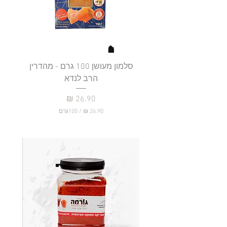
סלמון מעושן 100 גרם - מהדרין
פילה
הרב לנדא
מחיר
/
100גרם
2
6
.
9
0
₪
ל
-
1
0
0