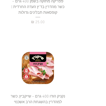
פפריקה מתוקה בשמן 400 גרם –
כשר מהדרין בד"ץ העדה החרדית |
בד"ץ 
קופסאות תבלינים גדולות
תב
מחיר
נקניק הודו 400 גרם – שייקביץ, כשר
למהדרין בהשגחת הרב אשכנזי
כשר