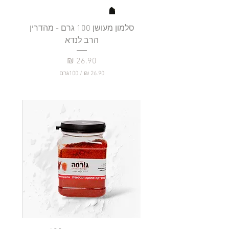
סלמון מעושן 100 גרם - מהדרין
פילה
הרב לנדא
מחיר
/
100גרם
2
6
.
9
0
₪
ל
-
1
0
0
ג
ר
ם