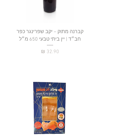
קברנה מתוק – יקב שפרינגר כפר
חב״ד | יין ביתי טבעי 650 מ״ל
כ
מחיר