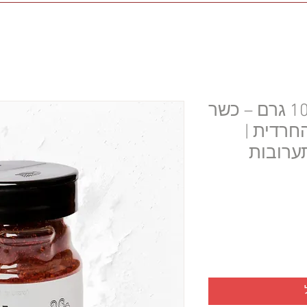
תערובת פלדלפיה 100 גרם – כשר
חרדית |
ערובות