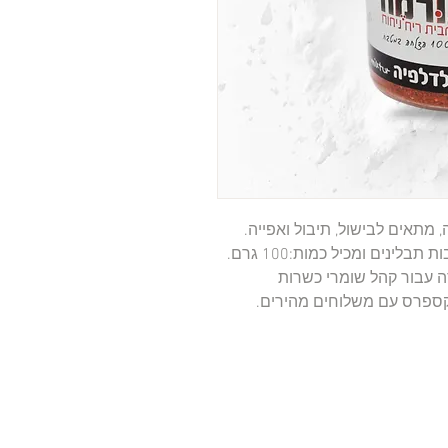
תערובת פלדלפיה 100 גרם באיכות גבוהה, מתאים לבישול, תיבול ואפייה. 
מגיע בקטגוריית קופסאות תבלינים, תערובות תבלינים ומכיל כמות:100 גרם. 
כשרות בד"ץ העדה החרדית. נבחר בקפידה עבור קהל שומרי כשרות 
אקספרס עם משלוחים מהירים.