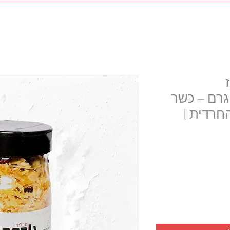
הובה/אושפלו 150 גרם – כשר
חרדית |