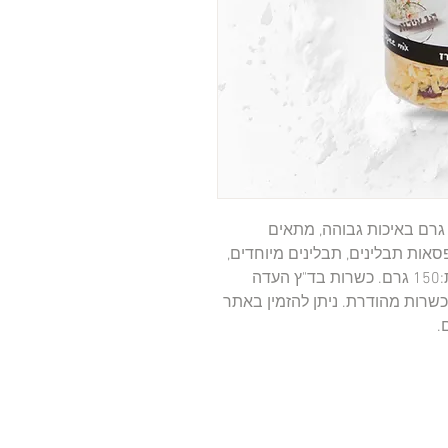
תערובת תיבול לאורז צהובה/אושפלו 150 גרם באיכות גבוהה, מתאים 
לבישול, תיבול ואפייה. מגיע בקטגוריית קופסאות תבלינים, תבלינים מיוחדים, 
תיבולי אורז, תערובות תבלינים ומכיל כמות:150 גרם. כשרות בד"ץ העדה 
החרדית. נבחר בקפידה עבור קהל שומרי כשרות מהודרת. ניתן להזמין באתר 
.