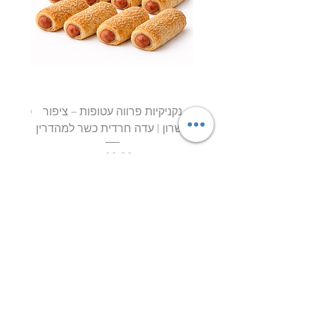
נקניקיות פרווה עטופות – ציפור
השרון | עדה חרדית כשר למהדרין
חטיף 
מחיר
ליובאוויטש אקספרס – הבית לבשר
ליובאוויטש, עופות, דגים ומוצרי מהדרין
איכותיים!
ברוכים הבאים ליובאוויטש
אקספרס
– אתר
הבשר, העופות והדגים של קהילת חב"ד והציבור
שומר הכשרות המחפש איכות אמיתית, טריות
גבוהה, שירות מקצועי וכשרות מהודרת ללא
פשרות.
ליובאוויטש אקספרס הוקמה מתוך מטרה
להביא לציבור הרחב בשר ליובאוויטש איכותי,