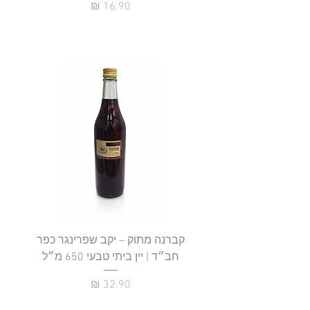
מחיר
קברנה מתוק – יקב שפרינגר כפר
חב״ד | יין ביתי טבעי 650 מ״ל
כ
מחיר