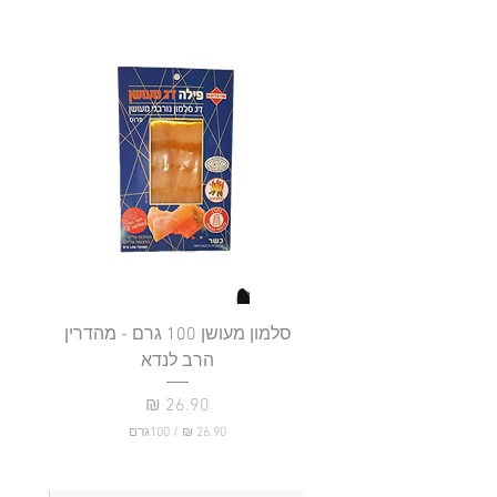
סלמון מעושן 100 גרם - מהדרין
פילה
הרב לנדא
מחיר
/
100גרם
2
6