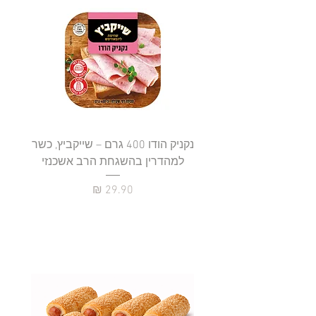
נקניק הודו 400 גרם – שייקביץ, כשר
למהדרין בהשגחת הרב אשכנזי
כשר
מחיר