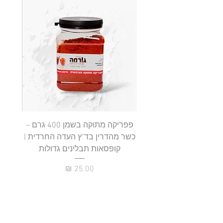
.
9
0
₪
ל
-
1
0
0
ג
ר
ם
פפריקה מתוקה בשמן 400 גרם –
כשר מהדרין בד"ץ העדה החרדית |
בד"ץ 
קופסאות תבלינים גדולות
תב
מחיר