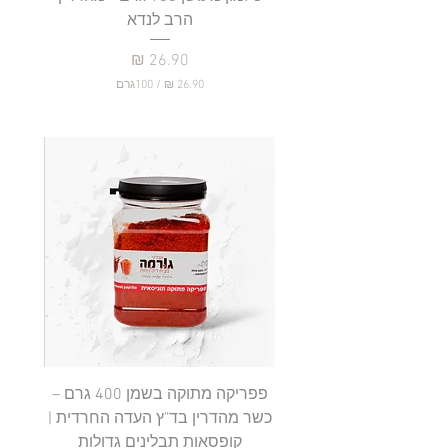
הרב לנדא
מחיר
/
100גרם
2
6
.
9
0
₪
ל
-
1
0
0
ג
ר
ם
פפריקה מתוקה בשמן 400 גרם –
כשר מהדרין בד"ץ העדה החרדית |
בד"ץ 
קופסאות תבלינים גדולות
תב