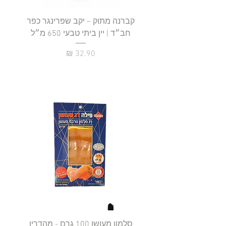
קברנה מתוק – יקב שפרינגר כפר
חב״ד | יין ביתי טבעי 650 מ״ל
כ
מחיר
סלמון מעושן 100 גרם - מהדרין
פילה