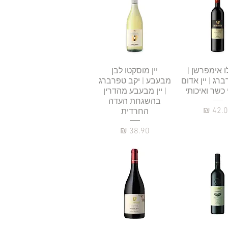
גה מהירה
לו אימפרשן |
תצוגה מהירה
יין מוסקטו לבן
רג | יין אדום
מבעבע | יקב טפרברג
כשר ואיכותי
| יין מבעבע מהדרין
בהשגחת העדה
יר
החרדית
מחיר