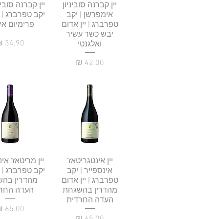
תצוגה מהירה
יין קברנה סוביניון
תצוגה מהי
יין קברנה סוביניו
אימפרשן | יקב
יקב טפרברג | י
טפרברג | יין אדום
פרימיום אי
יבש כשר עשיר
מחיר
ואלגנטי
מחיר
תצוגה מהירה
יין אינטגריטאז'
תצוגה מהי
יין מריטאז' אינ
אינספייר | יקב
יקב טפרברג | י
טפרברג | יין אדום
מהדרין בה
מהדרין בהשגחת
העדה החר
העדה החרדית
מחיר
מחיר