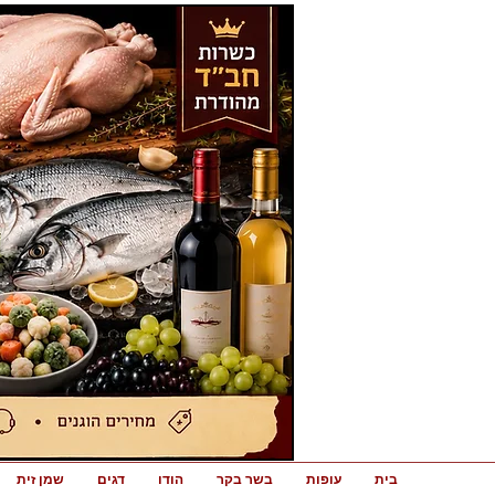
בית
עופות
בשר בקר
הודו
דגים
שמן זית