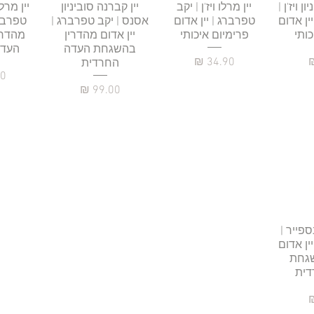
רה
ן ויז'ן |
תצוגה מהירה
יין מרלו ויז'ן | יקב
תצוגה מהירה
יין קברנה סוביניון
תצו
יין מרל
ין אדום
טפרברג | יין אדום
אסנס | יקב טפרברג |
טפרברג
כותי
פרימיום איכותי
יין אדום מהדרין
מהדרי
בהשגחת העדה
העדה
מחיר
החרדית
מח
מחיר
רה
ספייר |
ין אדום
שגחת
דית