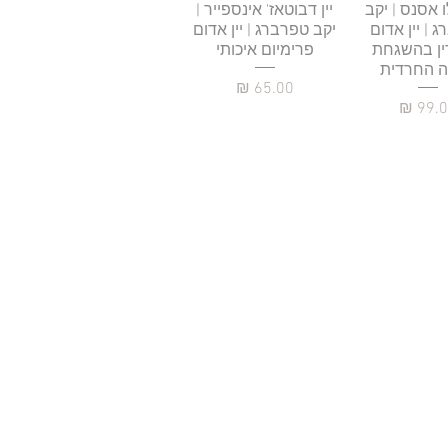
גה מהירה
ו אסנס | יקב
תצוגה מהירה
יין דבוטאז' אינספייר |
 | יין אדום
יקב טפרברג | יין אדום
ן בהשגחת
פרימיום איכותי
 החרדית
מחיר
יר