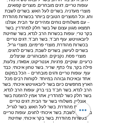
עופות טריים, דגים מובחרים, מוצרים קפואים,
מוצרי מעדניה, בשרים לעל האש, בשרים לשבת
וחג, וכל המוצרים הטובים ביותר בכשרות מהודרת
– עם משלוחים נוחים ומהירים עד הבית.
אצלנו
תמצאו מגוון עצום של בשר חלק למהדרין, בשר
בקר טרי, עופות בכשרות הרב לנדא, בשר שחיטת
ליובאוויטש, עוף חב"ד, בשר חב"ד, דגים טריים
בכשרות מהודרת, מוצרי פרימיום, מוצרי גריל,
בשרים לעישון, בשרים לשבת, בשרים לחגים,
מוצרי פסח, נקניקים, המבורגרים, שניצלים,
כרעיים, שוקיים, פרגיות, אנטריקוט, אסאדו, צלעות,
פילה בקר, צלי כתף, שריר, בשר טחון איכותי, כבד
עוף, עופות טריים ודגים מובחרים – הכל במקום
אחד ובאיכות גבוהה במיוחד.
לקוחות רבים מכל
הארץ מחפשים כיום בשר ליובאוויטש איכותי, בשר
הרב לנדא, בשר חב"ד בני ברק, עופות הרב לנדא,
בשר חלק כשר למהדרין, אתר אמין להזמנת בשר
אונליין, משלוחי בשר עד הבית, דגים טריים
בכשרות מהודרת, בשר לעל האש, בשר לגריל,
בשר טרי לשבת, בשר איכותי לחגים, עופות טריים
בכשרות מהודרת, בשר בקר איכותי, שחיטת
ליובאוויטש, בשר חלק תל אביב, דגים טריים עד
הבית ומוצרים איכותיים לחוויית קנייה מושלמת –