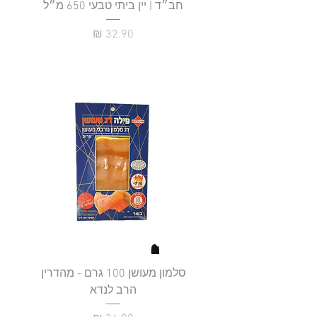
חב״ד | יין ביתי טבעי 650 מ״ל
כ
מחיר
סלמון מעושן 100 גרם - מהדרין
פילה
הרב לנדא