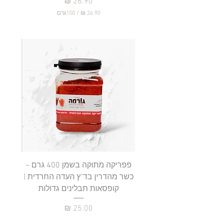
מחיר
/
100גרם
2
6
.
9
0
₪
ל
-
1
0
0
ג
ר
ם
פפריקה מתוקה בשמן 400 גרם –
כשר מהדרין בד"ץ העדה החרדית |
בד"ץ 
קופסאות תבלינים גדולות
תב
מחיר