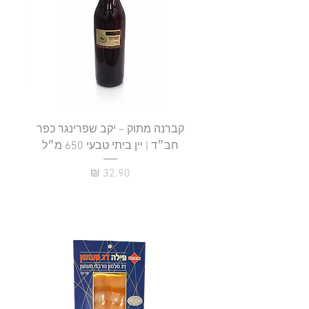
קברנה מתוק – יקב שפרינגר כפר
חב״ד | יין ביתי טבעי 650 מ״ל
כ
מחיר