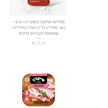
0
ג
ר
ם
פפריקה מתוקה בשמן 400 גרם –
כשר מהדרין בד"ץ העדה החרדית |
בד"ץ 
קופסאות תבלינים גדולות
תב
מחיר