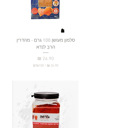
סלמון מעושן 100 גרם - מהדרין
פילה
הרב לנדא
מחיר
/
100גרם
2
6
.
9
0
₪
ל
-
1
0