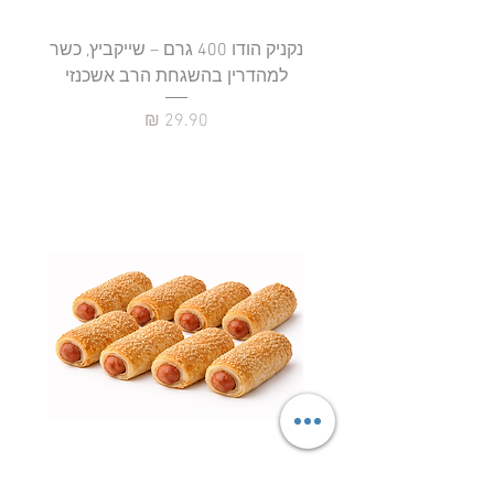
נקניק הודו 400 גרם – שייקביץ, כשר
למהדרין בהשגחת הרב אשכנזי
כשר
מחיר
נקניקיות פרווה עטופות – ציפור