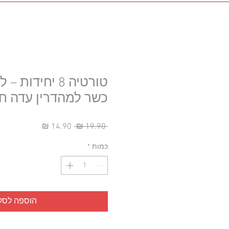
טורטיה 8 יחידו
כשר למהדרין עדה ח
מחיר
מחיר
 ‏19.90 ‏₪ 
רגיל
מבצע
כמות
*
הוספה לסל