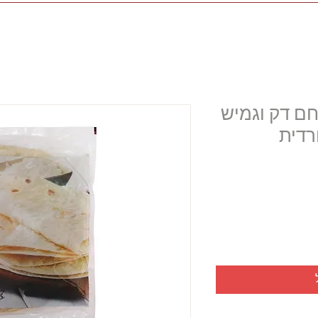
ת – לחם דק וגמיש
רדית