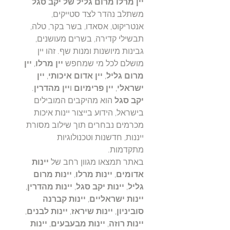
יין מרלו מרום גליל של יקב סגל
משתלב נהדר לצד סטייקים,
אנטריקוט, אסאדו, בשר בקר, טלה,
תבשילי קדירה, בשרים מעושנים,
גבינות מיושנות ומנות שף. זהו יין
מושלם לכל מי שמחפש
יין מרלו
,
יין
מרום גליל
,
יין אדום איכותי
,
יין
ישראלי
,
יין פרימיום
ו
יין מהדרין
.
יקב סגל
הוא מהיקבים המובילים
בישראל, הידוע בייצור יינות איכות
מכרמים נבחרים תוך שילוב מסורת
ייננות, חדשנות וטכנולוגיות
מתקדמות.
באתר תמצאו מגוון רחב של
יינות
אדומים
,
יינות מרלו
,
יינות מרום
גליל
,
יינות יקב סגל
,
יינות מהדרין
,
יינות ישראליים
,
יינות קברנה
סוביניון
,
יינות שיראז
,
יינות לבנים
,
יינות רוזה
,
יינות מבעבעים
,
יינות