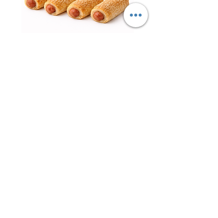
נקניקיות פרווה עטופות – ציפור
השרון | עדה חרדית כשר למהדרין
חטיף 
מחיר
ליובאוויטש אקספרס – הבית לבשר
ליובאוויטש, עופות, דגים ומוצרי מהדרין
איכותיים!
ברוכים הבאים ליובאוויטש
אקספרס
– אתר
הבשר, העופות והדגים של קהילת חב"ד והציבור
שומר הכשרות המחפש איכות אמיתית, טריות
גבוהה, שירות מקצועי וכשרות מהודרת ללא
פשרות.
ליובאוויטש אקספרס הוקמה מתוך מטרה
להביא לציבור הרחב בשר ליובאוויטש איכותי,
עופות טריים, דגים מובחרים, מוצרים קפואים,