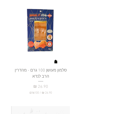
סלמון מעושן 100 גרם - מהדרין
פילה
הרב לנדא
מחיר
/
100גרם
2
6
.
9