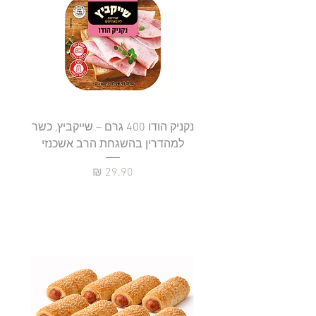
נקניק הודו 400 גרם – שייקביץ, כשר
למהדרין בהשגחת הרב אשכנזי
כשר
מחיר