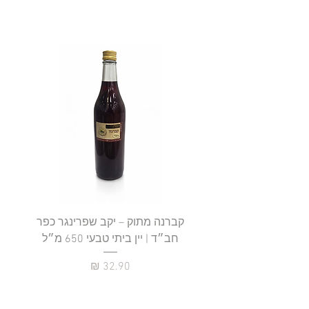
קברנה מתוק – יקב שפרינגר כפר
חב״ד | יין ביתי טבעי 650 מ״ל
כ
מחיר