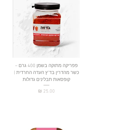
0
₪
ל
-
1
0
0
ג
ר
ם
פפריקה מתוקה בשמן 400 גרם –
כשר מהדרין בד"ץ העדה החרדית |
בד"ץ 
קופסאות תבלינים גדולות
תב
מחיר