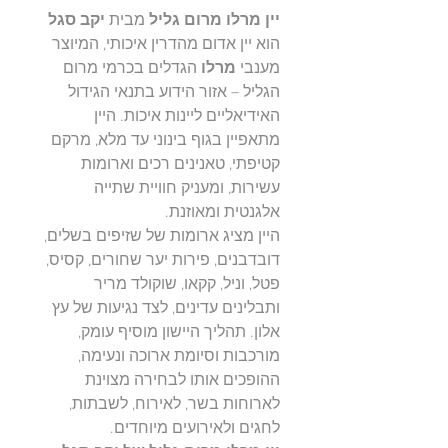
יין מרלו מרום גליל
מבית
יקב סגל
הוא יין אדום מהדרין איכותי, המיוצר
מענבי
מרלו
הגדלים בכרמי מרום
הגליל – אזור הידוע בתנאי הגידול
האידיאליים ליינות איכות. היין
מתאפיין בגוף בינוני עד מלא, מרקם
קטיפתי, טאנינים רכים וארומות
עשירות, ומעניק חוויית שתייה
אלגנטית ומאוזנת.
היין מציג ארומות של שזיפים בשלים,
דובדבנים, פירות יער שחורים, קסיס,
פטל, וניל, קקאו, שוקולד מריר
ותבלינים עדינים, לצד נגיעות של עץ
אלון. תהליך היישון מוסיף עומק,
מורכבות וסיומת ארוכה ונעימה,
ההופכים אותו לבחירה מצוינת
לארוחות בשר, לאירוח, לשבתות,
לחגים ולאירועים מיוחדים.