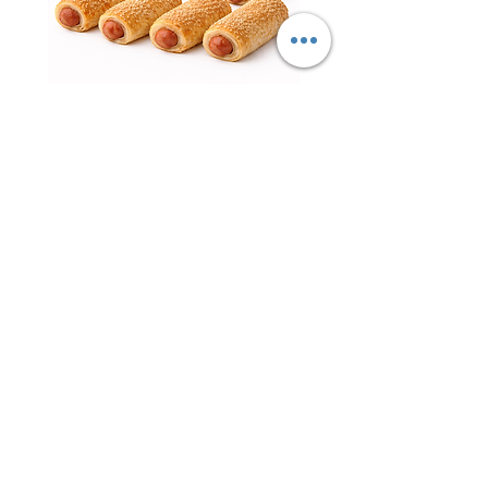
נקניקיות פרווה עטופות – ציפור
השרון | עדה חרדית כשר למהדרין
חטיף 
מחיר
ליובאוויטש אקספרס – הבית לבשר
ליובאוויטש, עופות, דגים ומוצרי מהדרין
איכותיים!
ברוכים הבאים ליובאוויטש
אקספרס
– אתר
הבשר, העופות והדגים של קהילת חב"ד והציבור
שומר הכשרות המחפש איכות אמיתית, טריות
גבוהה, שירות מקצועי וכשרות מהודרת ללא
פשרות.
ליובאוויטש אקספרס הוקמה מתוך מטרה
להביא לציבור הרחב בשר ליובאוויטש איכותי,
עופות טריים, דגים מובחרים, מוצרים קפואים,