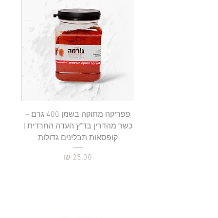
9
0
₪
ל
-
1
0
0
ג
ר
ם
פפריקה מתוקה בשמן 400 גרם –
כשר מהדרין בד"ץ העדה החרדית |
בד"ץ 
קופסאות תבלינים גדולות
תב
מחיר