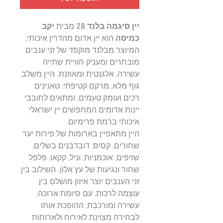
יין סיגמה בלנד 28
מבית
יקב
כמיסה
הוא יין אדום מהדרין איכותי,
המיוצר מבלנד מוקפד של זני ענבים
מובחרים ומעניק חוויית שתייה
עשירה, אלגנטית ומאוזנת. היין משלב
גוף מלא, מרקם קטיפתי, טאנינים
רכים ועומק טעמים, ומתאים לחובבי
יינות אדומים המחפשים יין ישראלי
איכותי ברמת פרימיום.
היין מתאפיין בארומות של פירות יער
שחורים, קסיס, דובדבנים בשלים,
שזיפים, אוכמניות, וניל, קקאו, פלפל
שחור ונגיעות של עץ אלון. השילוב בין
זני הענבים יוצר איזון מושלם בין
עוצמה לרכות, עם סיומת ארוכה,
עשירה ומורכבת, ההופכת אותו
לבחירה מצוינת לאירוח ולארוחות