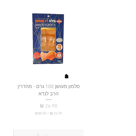
סלמון מעושן 100 גרם - מהדרין
פילה
הרב לנדא
מחיר
/
100גרם
2
6
.