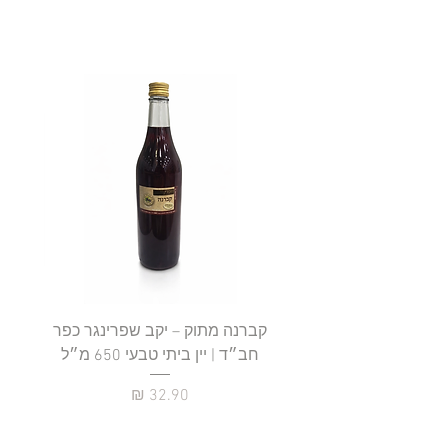
קברנה מתוק – יקב שפרינגר כפר
חב״ד | יין ביתי טבעי 650 מ״ל
כ
מחיר