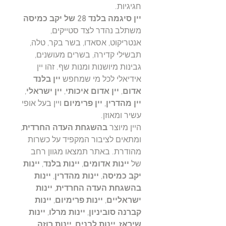
חגיגיות.
יין סיגמה בלנד 28 של יקב כמיסה
משתלב נהדר לצד סטייקים,
אנטריקוט, אסאדו, בשר בקר, טלה,
תבשילי קדירה, בשרים מעושנים,
גבינות מיושנות ומנות שף. זהו יין
אידיאלי לכל מי שמחפש
יין בלנד
אדום
,
יין אדום איכותי
,
יין ישראלי
,
יין מהדרין
,
יין פרימיום
ויין בעל אופי
עשיר ומאוזן.
היין מיוצר
בהשגחת העדה החרדית
,
ומתאים לציבור המקפיד על כשרות
מהודרת. באתר תמצאו מגוון רחב
של
יינות אדומים
,
יינות בלנד
,
יינות
יקב כמיסה
,
יינות מהדרין
,
יינות
בהשגחת העדה החרדית
,
יינות
ישראליים
,
יינות פרימיום
,
יינות
קברנה סוביניון
,
יינות מרלו
,
יינות
שיראז
,
יינות לבנים
,
יינות רוזה
,