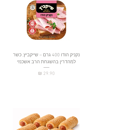
נקניק הודו 400 גרם – שייקביץ, כשר
למהדרין בהשגחת הרב אשכנזי
כשר
מחיר