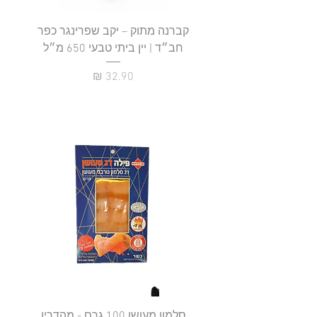
קברנה מתוק – יקב שפרינגר כפר
חב״ד | יין ביתי טבעי 650 מ״ל
כ
מחיר
סלמון מעושן 100 גרם - מהדרין
פילה