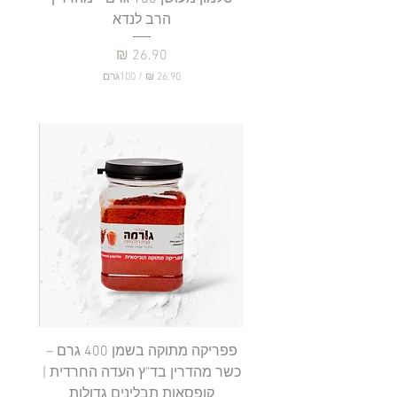
הרב לנדא
מחיר
/
100גרם
2
6
.
9
0
₪
ל
-
1
0
0
ג
ר
ם
פפריקה מתוקה בשמן 400 גרם –
כשר מהדרין בד"ץ העדה החרדית |
בד"ץ 
קופסאות תבלינים גדולות
תב