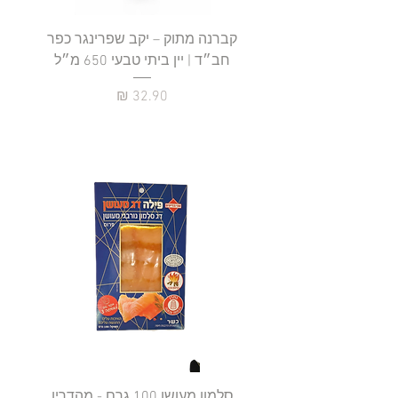
קברנה מתוק – יקב שפרינגר כפר
חב״ד | יין ביתי טבעי 650 מ״ל
כ
מחיר
סלמון מעושן 100 גרם - מהדרין
פילה