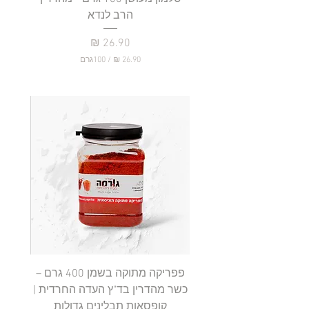
הרב לנדא
מחיר
/
100גרם
2
6
.
9
0
₪
ל
-
1
0
0
ג
ר
ם
פפריקה מתוקה בשמן 400 גרם –
כשר מהדרין בד"ץ העדה החרדית |
בד"ץ 
קופסאות תבלינים גדולות
תב