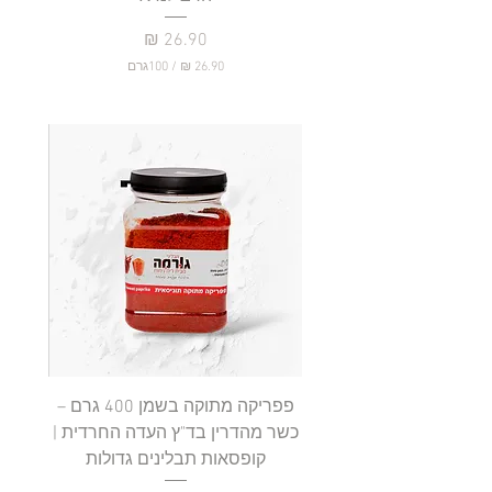
מחיר
/
100גרם
2
6
.
9
0
₪
ל
-
1
0
0
ג
ר
ם
פפריקה מתוקה בשמן 400 גרם –
כשר מהדרין בד"ץ העדה החרדית |
בד"ץ 
קופסאות תבלינים גדולות
תב