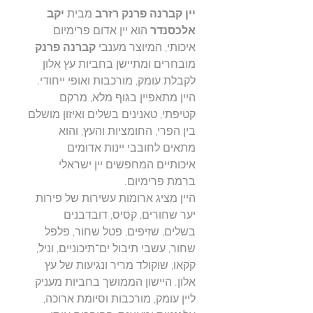
יין קברנה פרנק רזרב
מבית
יקב
אלכסנדר
הוא יין אדום פרימיום
איכותי, המיוצר מענבי
קברנה פרנק
מובחרים ומתיישן בחביות עץ אלון
לקבלת עומק, מורכבות ואופי ייחודי.
היין מתאפיין בגוף מלא, מרקם
קטיפתי, טאנינים בשלים ואיזון מושלם
בין הפרי, החומציות והעץ, והוא
מתאים לחובבי יינות אדומים
איכותיים המחפשים יין ישראלי
ברמת פרימיום.
היין מציג ארומות עשירות של פירות
יער שחורים, קסיס, דובדבנים
בשלים, שזיפים, פטל שחור, פלפל
שחור, עשבי תיבול ים־תיכוניים, וניל,
קקאו, שוקולד מריר ונגיעות של עץ
אלון. היישון הממושך בחביות מעניק
ליין עומק, מורכבות וסיומת ארוכה,