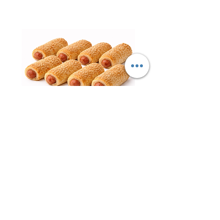
נקניקיות פרווה עטופות – ציפור
השרון | עדה חרדית כשר למהדרין
חטיף 
מחיר
ליובאוויטש אקספרס – הבית לבשר
ליובאוויטש, עופות, דגים ומוצרי מהדרין