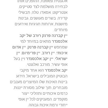
אלגנטית ומאוזנת, ההופכים אותו
לבחירה מושלמת לצד סטייקים,
אנטריקוט, אסאדו, טלה, תבשילי
קדירה, בשרים מעושנים, גבינות
מיושנות, ארוחות חגיגיות ואירועים
מיוחדים.
יין קברנה פרנק רזרב של יקב
אלכסנדר
מתאים במיוחד למי
שמחפש
יין קברנה פרנק
,
יין אדום
איכותי
,
יין רזרב
,
יין פרימיום
,
יין
ישראלי
,
יין יקב אלכסנדר
ויין בעל
אופי עשיר, מורכב ואלגנטי.
יקב אלכסנדר
הוא אחד מיקבי
הבוטיק המובילים בישראל, הידוע
ביינות האיכות שלו המיוצרים מענבים
מובחרים, תוך שילוב מסורת ייננות,
כרמים איכותיים ותהליכי ייצור
מוקפדים, המעניקים לכל יין אופי
ייחודי ורמת איכות גבוהה.